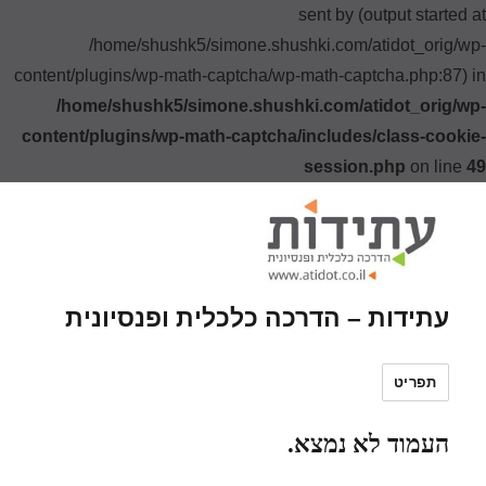
sent by (output started at
/home/shushk5/simone.shushki.com/atidot_orig/wp-
content/plugins/wp-math-captcha/wp-math-captcha.php:87) in
/home/shushk5/simone.shushki.com/atidot_orig/wp-
content/plugins/wp-math-captcha/includes/class-cookie-
session.php
on line
49
עתידות – הדרכה כלכלית ופנסיונית
תפריט
העמוד לא נמצא.