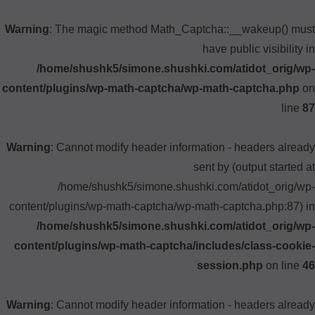
Warning
: The magic method Math_Captcha::__wakeup() must
have public visibility in
/home/shushk5/simone.shushki.com/atidot_orig/wp-
content/plugins/wp-math-captcha/wp-math-captcha.php
on
line
87
Warning
: Cannot modify header information - headers already
sent by (output started at
/home/shushk5/simone.shushki.com/atidot_orig/wp-
content/plugins/wp-math-captcha/wp-math-captcha.php:87) in
/home/shushk5/simone.shushki.com/atidot_orig/wp-
content/plugins/wp-math-captcha/includes/class-cookie-
session.php
on line
46
Warning
: Cannot modify header information - headers already