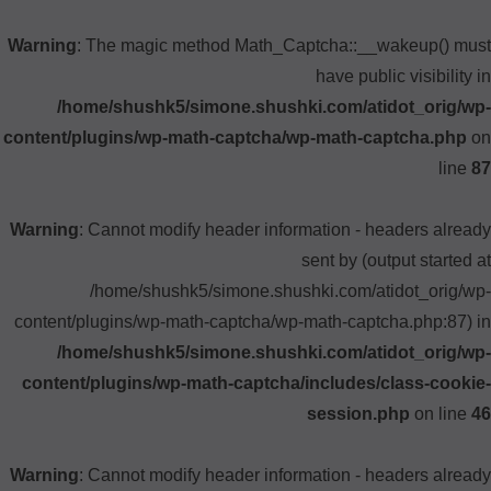
Warning
: The magic method Math_Captcha::__wakeup() must
have public visibility in
/home/shushk5/simone.shushki.com/atidot_orig/wp-
content/plugins/wp-math-captcha/wp-math-captcha.php
on
line
87
Warning
: Cannot modify header information - headers already
sent by (output started at
/home/shushk5/simone.shushki.com/atidot_orig/wp-
content/plugins/wp-math-captcha/wp-math-captcha.php:87) in
/home/shushk5/simone.shushki.com/atidot_orig/wp-
content/plugins/wp-math-captcha/includes/class-cookie-
session.php
on line
46
Warning
: Cannot modify header information - headers already