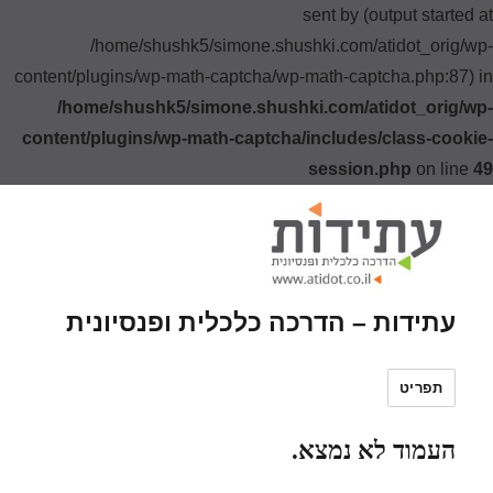
sent by (output started at
/home/shushk5/simone.shushki.com/atidot_orig/wp-
content/plugins/wp-math-captcha/wp-math-captcha.php:87) in
/home/shushk5/simone.shushki.com/atidot_orig/wp-
content/plugins/wp-math-captcha/includes/class-cookie-
session.php
on line
49
עתידות – הדרכה כלכלית ופנסיונית
תפריט
העמוד לא נמצא.