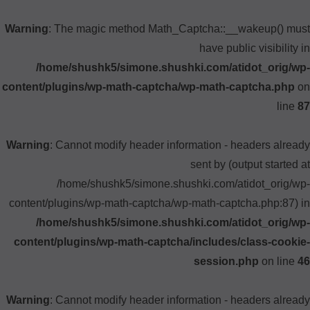
Warning
: The magic method Math_Captcha::__wakeup() must
have public visibility in
/home/shushk5/simone.shushki.com/atidot_orig/wp-
content/plugins/wp-math-captcha/wp-math-captcha.php
on
line
87
Warning
: Cannot modify header information - headers already
sent by (output started at
/home/shushk5/simone.shushki.com/atidot_orig/wp-
content/plugins/wp-math-captcha/wp-math-captcha.php:87) in
/home/shushk5/simone.shushki.com/atidot_orig/wp-
content/plugins/wp-math-captcha/includes/class-cookie-
session.php
on line
46
Warning
: Cannot modify header information - headers already