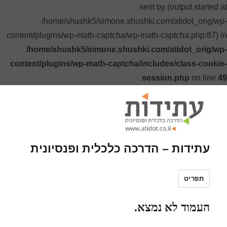
sent by (output started at
/home/shushk5/simone.shushki.com/atidot_orig/wp-
content/plugins/wp-math-captcha/wp-math-captcha.php:87) in
/home/shushk5/simone.shushki.com/atidot_orig/wp-
content/plugins/wp-math-captcha/includes/class-cookie-
session.php
on line
49
עתידות – הדרכה כלכלית ופנסיונית
תפריט
העמוד לא נמצא.