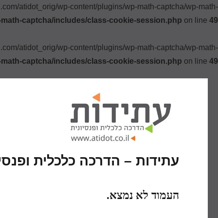
ki.com/atidot_orig/wp-content/plugins/wp-math-captcha/wp-math-
-math-captcha/includes/class-cookie-session.php
on line
49
ki.com/atidot_orig/wp-content/plugins/wp-math-captcha/wp-math-
-math-captcha/includes/class-cookie-session.php
on line
49
עתידות – הדרכה כלכלית ופנסיו
העמוד לא נמצא.