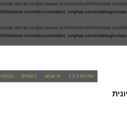
already sent by (output started at /home/shushk5/simone.shush
k5/simone.shushki.com/atidot_orig/wp-content/plugins/wp
already sent by (output started at /home/shushk5/simone.shush
k5/simone.shushki.com/atidot_orig/wp-content/plugins/wp
עתידות 1-2-3
מי אנחנו
ביטוחים
הבלוג ש
נית