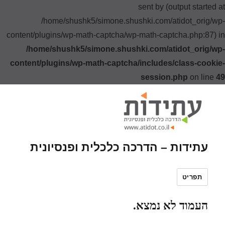
sent by (output started at
/home/shushk5/simone.shushki.com/atidot_orig/wp-
content/plugins/wp-math-captcha/wp-math-captcha.php:87) in
/home/shushk5/simone.shushki.com/atidot_orig/wp-
content/plugins/wp-math-captcha/includes/class-cookie-
session.php
on line
49
עתידות – הדרכה כלכלית ופנסיונית
תפריט
העמוד לא נמצא.