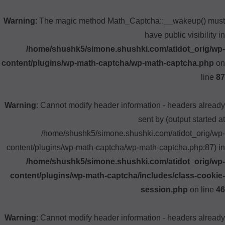
Warning
: The magic method Math_Captcha::__wakeup() must
have public visibility in
/home/shushk5/simone.shushki.com/atidot_orig/wp-
content/plugins/wp-math-captcha/wp-math-captcha.php
on
line
87
Warning
: Cannot modify header information - headers already
sent by (output started at
/home/shushk5/simone.shushki.com/atidot_orig/wp-
content/plugins/wp-math-captcha/wp-math-captcha.php:87) in
/home/shushk5/simone.shushki.com/atidot_orig/wp-
content/plugins/wp-math-captcha/includes/class-cookie-
session.php
on line
46
Warning
: Cannot modify header information - headers already