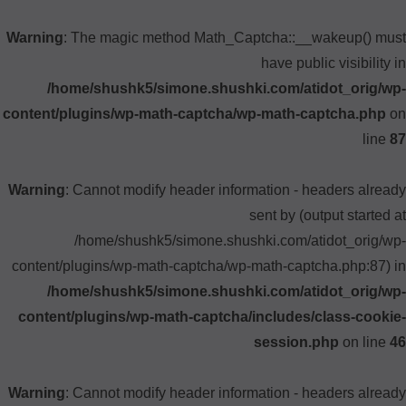
Warning
: The magic method Math_Captcha::__wakeup() must
have public visibility in
/home/shushk5/simone.shushki.com/atidot_orig/wp-
content/plugins/wp-math-captcha/wp-math-captcha.php
on
line
87
Warning
: Cannot modify header information - headers already
sent by (output started at
/home/shushk5/simone.shushki.com/atidot_orig/wp-
content/plugins/wp-math-captcha/wp-math-captcha.php:87) in
/home/shushk5/simone.shushki.com/atidot_orig/wp-
content/plugins/wp-math-captcha/includes/class-cookie-
session.php
on line
46
Warning
: Cannot modify header information - headers already