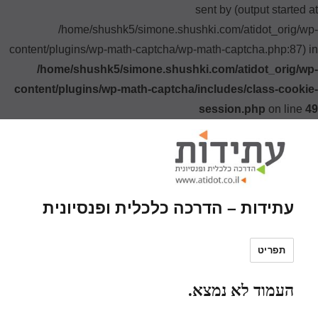
sent by (output started at
/home/shushk5/simone.shushki.com/atidot_orig/wp-
content/plugins/wp-math-captcha/wp-math-captcha.php:87) in
/home/shushk5/simone.shushki.com/atidot_orig/wp-
content/plugins/wp-math-captcha/includes/class-cookie-
session.php
on line
49
עתידות – הדרכה כלכלית ופנסיונית
תפריט
העמוד לא נמצא.