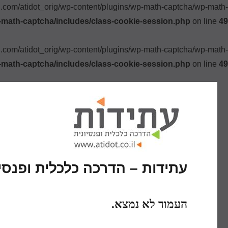
ki.com/atidot_orig/wp-content/plugins/wp-math-captcha/wp-math-
-math-captcha/includes/class-cookie-session.php
on line
49
ki.com/atidot_orig/wp-content/plugins/wp-math-captcha/wp-math-
-math-captcha/includes/class-cookie-session.php
on line
49
עתידות – הדרכה כלכלית ופנסיו
העמוד לא נמצא.