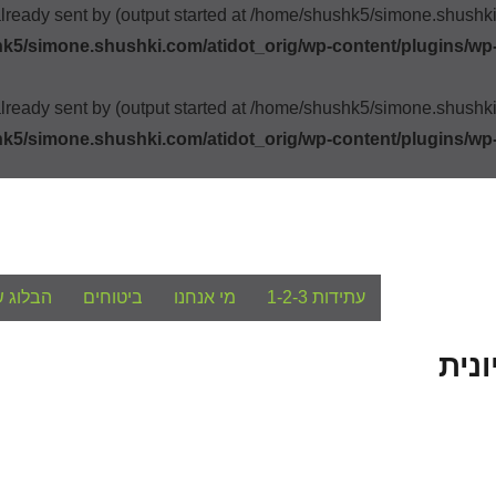
already sent by (output started at /home/shushk5/simone.shush
k5/simone.shushki.com/atidot_orig/wp-content/plugins/wp
already sent by (output started at /home/shushk5/simone.shush
k5/simone.shushki.com/atidot_orig/wp-content/plugins/wp
עתידות 1-2-3
מי אנחנו
ביטוחים
הבלוג ש
נית