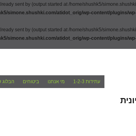
already sent by (output started at /home/shushk5/simone.shush
k5/simone.shushki.com/atidot_orig/wp-content/plugins/wp
already sent by (output started at /home/shushk5/simone.shush
k5/simone.shushki.com/atidot_orig/wp-content/plugins/wp
עתידות 1-2-3
מי אנחנו
ביטוחים
הבלוג ש
נית