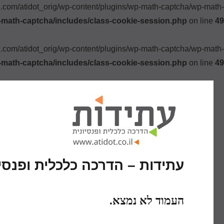
ki.com/atidot_orig/wp-content/plugins/wp-math-captcha/wp-math-
-math-captcha/includes/class-cookie-session.php
on line
49
ki.com/atidot_orig/wp-content/plugins/wp-math-captcha/wp-math-
-math-captcha/includes/class-cookie-session.php
on line
49
עתידות – הדרכה כלכלית ופנסיו
העמוד לא נמצא.