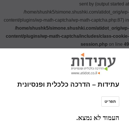
sent by (output started at
/home/shushk5/simone.shushki.com/atidot_orig/wp-
content/plugins/wp-math-captcha/wp-math-captcha.php:87) in
/home/shushk5/simone.shushki.com/atidot_orig/wp-
content/plugins/wp-math-captcha/includes/class-cookie-
session.php
on line
49
עתידות – הדרכה כלכלית ופנסיונית
תפריט
העמוד לא נמצא.