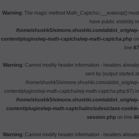
Warning
: The magic method Math_Captcha::__wakeup() must
have public visibility in
/home/shushk5/simone.shushki.com/atidot_orig/wp-
content/plugins/wp-math-captcha/wp-math-captcha.php
on
line
87
Warning
: Cannot modify header information - headers already
sent by (output started at
/home/shushk5/simone.shushki.com/atidot_orig/wp-
content/plugins/wp-math-captcha/wp-math-captcha.php:87) in
/home/shushk5/simone.shushki.com/atidot_orig/wp-
content/plugins/wp-math-captcha/includes/class-cookie-
session.php
on line
46
Warning
: Cannot modify header information - headers already