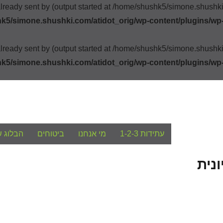
already sent by (output started at /home/shushk5/simone.shush
k5/simone.shushki.com/atidot_orig/wp-content/plugins/wp
already sent by (output started at /home/shushk5/simone.shush
k5/simone.shushki.com/atidot_orig/wp-content/plugins/wp
עתידות 1-2-3
מי אנחנו
ביטוחים
הבלוג ש
נית