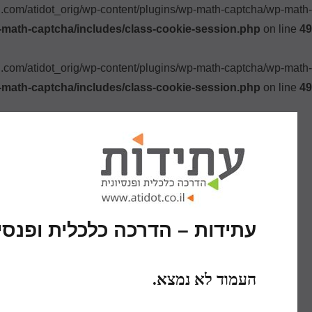
ki.com/atidot_orig/wp-content/plugins/wp-math-captcha/wp-math-
-math-captcha/includes/class-cookie-session.php
on line
49
ki.com/atidot_orig/wp-content/plugins/wp-math-captcha/wp-math-
-math-captcha/includes/class-cookie-session.php
on line
49
עתידות – הדרכה כלכלית ופנסיו
העמוד לא נמצא.