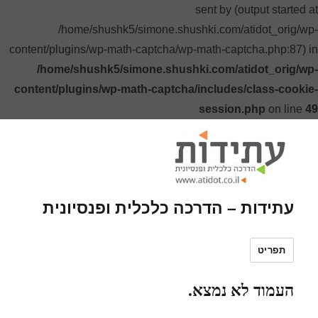
sent by (output started at
/home/shushk5/simone.shushki.com/atidot_orig/wp-
content/plugins/wp-math-captcha/wp-math-captcha.php:87) in
/home/shushk5/simone.shushki.com/atidot_orig/wp-
content/plugins/wp-math-captcha/includes/class-cookie-
session.php
on line
49
עתידות – הדרכה כלכלית ופנסיונית
תפריט
העמוד לא נמצא.