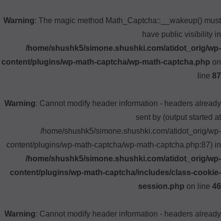
Warning
: The magic method Math_Captcha::__wakeup() must
have public visibility in
/home/shushk5/simone.shushki.com/atidot_orig/wp-
content/plugins/wp-math-captcha/wp-math-captcha.php
on
line
87
Warning
: Cannot modify header information - headers already
sent by (output started at
/home/shushk5/simone.shushki.com/atidot_orig/wp-
content/plugins/wp-math-captcha/wp-math-captcha.php:87) in
/home/shushk5/simone.shushki.com/atidot_orig/wp-
content/plugins/wp-math-captcha/includes/class-cookie-
session.php
on line
46
Warning
: Cannot modify header information - headers already